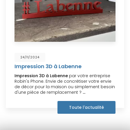
15/11/2024
Réparation de tablette à Labenn
par votre entreprise Robin's Phon
ise
Votre
réparateur de tablette à
nvie
Labenne
intervient pour remettre à neuf vo
esoin
tablettes abîmées, intervention sur toutes
marques et tout modèles. Vous souhaitant
agréable visite,…
Toute l'actualité