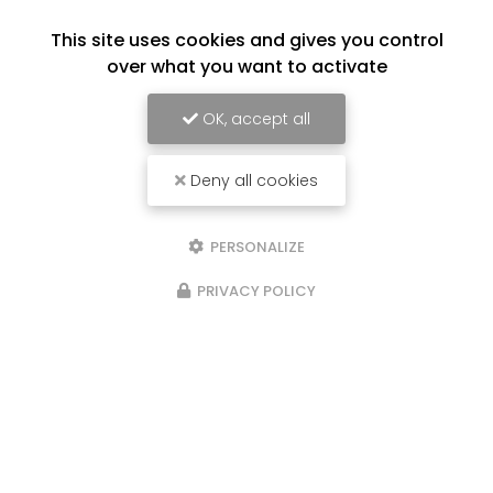
This site uses cookies and gives you control
over what you want to activate
OK, accept all
Deny all cookies
PERSONALIZE
PRIVACY POLICY
Réparateur de téléphone à Labenne
76 bis avenue Charles de Gaulle
40530 Labenne
05 64 72 08 79
Mardi au vendredi :