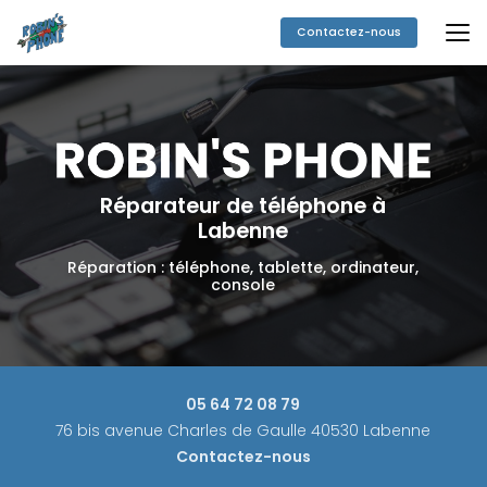
Aller
au
Contactez-nous
contenu
principal
Réparateur de téléphone à
Labenne
Réparation : téléphone, tablette, ordinateur,
console
05 64 72 08 79
76 bis avenue Charles de Gaulle 40530 Labenne
Contactez-nous