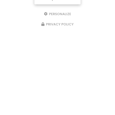
PERSONALIZE
PRIVACY POLICY
15/11/2024
Réparation de tablette à Labenne
par votre entreprise Robin's Phone.
Votre
réparateur de tablette à
Labenne
intervient pour remettre à neuf vos
tablettes abîmées, intervention sur toutes
marques et tout modèles. Vous souhaitant une
agréable visite,…
Toute l'actualité