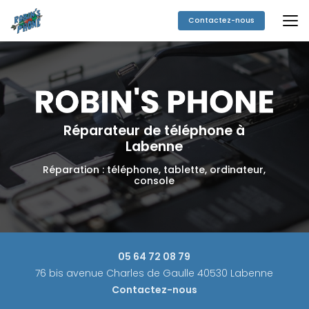
Aller
au
Contactez-nous
contenu
principal
Réparateur de téléphone à
Labenne
Réparation : téléphone, tablette, ordinateur,
console
05 64 72 08 79
76 bis avenue Charles de Gaulle 40530 Labenne
Contactez-nous