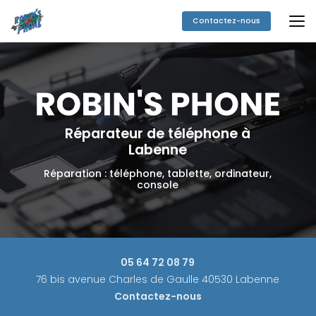
Aller
au
Contactez-nous
contenu
principal
Réparateur de téléphone à
Labenne
Réparation : téléphone, tablette, ordinateur,
console
05 64 72 08 79
76 bis avenue Charles de Gaulle 40530 Labenne
Contactez-nous