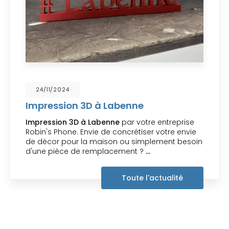
15/11/2024
abenne
Réparation de tab
par votre entrepris
ne
par votre entreprise
Votre
réparateur de tab
concrétiser votre envie
Labenne
intervient pour
n ou simplement besoin
tablettes abîmées, inter
cement ?
…
marques et tout modèle
agréable visite,…
Toute l'actualité