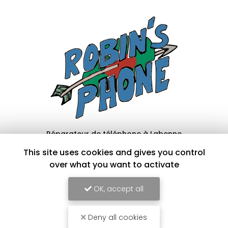
This site uses cookies and gives you control
Réparateur de téléphone à Labenne
over what you want to activate
76 bis avenue Charles de Gaulle
40530 Labenne
OK, accept all
05 64 72 08 79
Mardi au vendredi :
Deny all cookies
9h - 18h