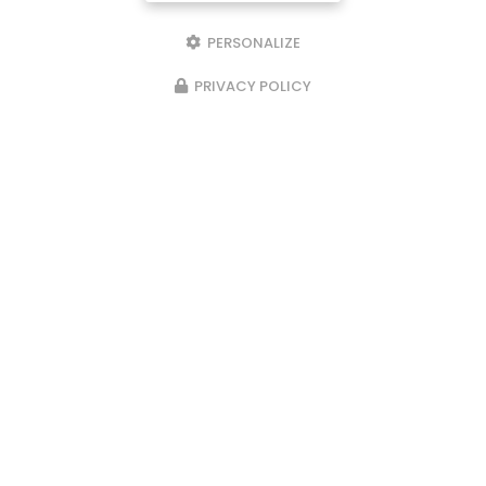
Samedi : 9h - 17h
Fermé le dimanche et le lundi
PERSONALIZE
suivez-nous sur
PRIVACY POLICY
facebook
Envoyez un message
Nom Prénom
Société
Email
Téléphone