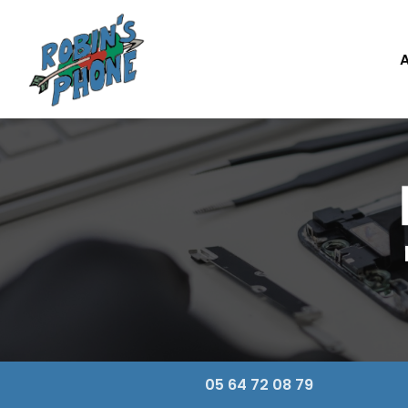
Navigation principale
Aller
au
contenu
A
principal
05 64 72 08 79