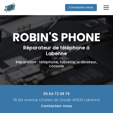
Aller
au
Contactez-nous
contenu
principal
Réparateur de téléphone à
Labenne
Réparation : téléphone, tablette, ordinateur,
console
05 64 72 08 79
76 bis avenue Charles de Gaulle 40530 Labenne
Contactez-nous